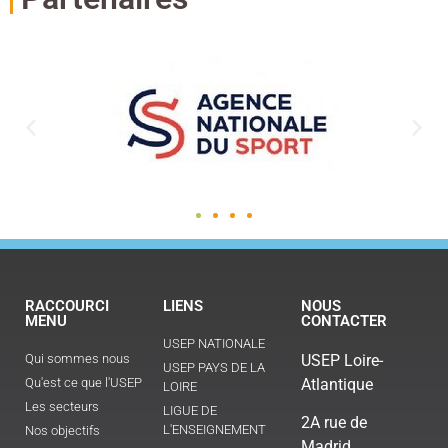
RACCOURCI
LIENS
NOUS
MENU
CONTACTER
USEP NATIONALE
Qui sommes nous
USEP Loire-
USEP PAYS DE LA
Qu'est ce que l'USEP
Atlantique
LOIRE
Les secteurs
LIGUE DE
2A rue de
L'ENSEIGNEMENT
Nos objectifs
Madrid