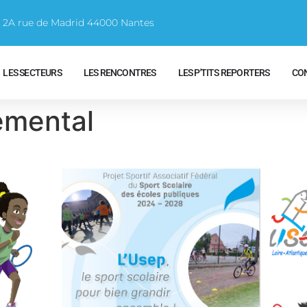
e 2A rue de Madrid 44000 Nantes
LES SECTEURS
LES RENCONTRES
LES P'TITS REPORTERS
CO
emental