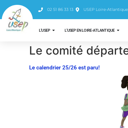
02 51 86 33 13
USEP Loire-Atlantiqu
L'USEP
L'USEP EN LOIRE-ATLANTIQUE
Le comité départ
Le calendrier 25/26 est paru!