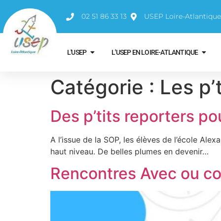
02 51 86 33 13
USEP Loire-Atlantiqu
L'USEP
L'USEP EN LOIRE-ATLANTIQUE
Catégorie :
Les p’
Des p’tits reporters po
A l’issue de la SOP, les élèves de l’école Ale
haut niveau. De belles plumes en devenir…
Rencontres Avec ou co