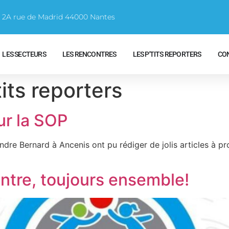
e 2A rue de Madrid 44000 Nantes
LES SECTEURS
LES RENCONTRES
LES P'TITS REPORTERS
CO
tits reporters
ur la SOP
xandre Bernard à Ancenis ont pu rédiger de jolis articles à 
ntre, toujours ensemble!