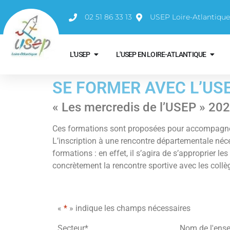
02 51 86 33 13
USEP Loire-Atlantiqu
L'USEP
L'USEP EN LOIRE-ATLANTIQUE
SE FORMER AVEC L’US
« Les mercredis de l’USEP » 20
Ces formations sont proposées pour accompagner
L’inscription à une rencontre départementale néc
formations : en effet, il s’agira de s’approprier 
concrètement la rencontre sportive avec les coll
«
*
» indique les champs nécessaires
Secteur
*
Nom de l'ens