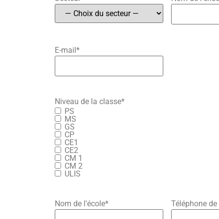
E-mail
*
Niveau de la classe
*
PS
MS
GS
CP
CE1
CE2
CM 1
CM 2
ULIS
Nom de l'école
*
Téléphone de 