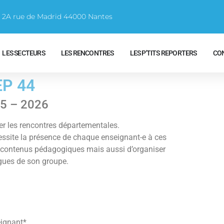
e 2A rue de Madrid 44000 Nantes
LES SECTEURS
LES RENCONTRES
LES P'TITS REPORTERS
CO
EP 44
25 – 2026
 les rencontres départementales.
essite la présence de chaque enseignant-e à ces
les contenus pédagogiques mais aussi d’organiser
ègues de son groupe.
eignant
*