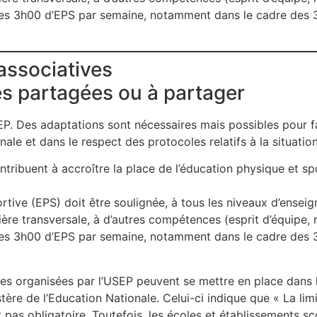
r les 3h00 d’EPS par semaine, notamment dans le cadre des 
associatives
es partagées ou à partager
P. Des adaptations sont nécessaires mais possibles pour fa
ale et dans le respect des protocoles relatifs à la situation
tribuent à accroître la place de l’éducation physique et spo
tive (EPS) doit être soulignée, à tous les niveaux d’enseig
ière transversale, à d’autres compétences (esprit d’équipe,
r les 3h00 d’EPS par semaine, notamment dans le cadre des 
ées organisées par l’USEP peuvent se mettre en place dans l
stère de l’Education Nationale. Celui-ci indique que « La li
 pas obligatoire. Toutefois, les écoles et établissements sc