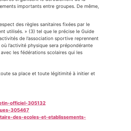
roisements importants entre groupes. De même,
espect des règles sanitaires fixées par le
 utilisés. » (3) tel que le précise le Guide
ctivités de l’association sportive reprennent
 où l’activité physique sera prépondérante
avec les fédérations scolaires qui les
ute sa place et toute légitimité à initier et
etin-officiel-305132
iques-305467
itaire-des-ecoles-et-etablissements-