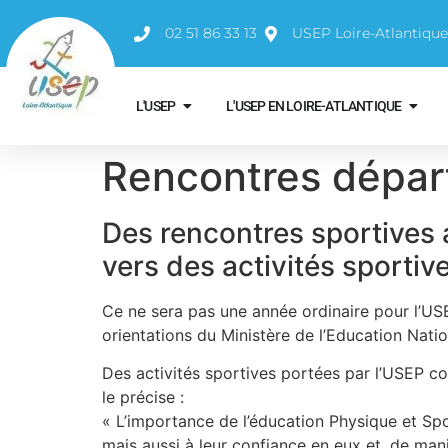
02 51 86 33 13
USEP Loire-Atlantiqu
L'USEP
L'USEP EN LOIRE-ATLANTIQUE
Rencontres dépar
Des rencontres sportives 
vers des activités sportiv
Ce ne sera pas une année ordinaire pour l’USE
orientations du Ministère de l’Education Nation
Des activités sportives portées par l’USEP con
le précise :
« L’importance de l’éducation Physique et Spor
mais aussi à leur confiance en eux et, de man