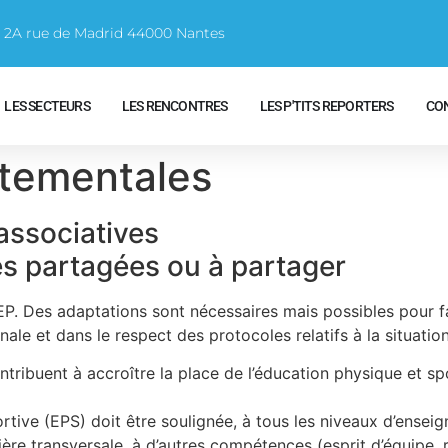
e 2A rue de Madrid 44000 Nantes
LES SECTEURS
LES RENCONTRES
LES P'TITS REPORTERS
CO
tementales
associatives
es partagées ou à partager
P. Des adaptations sont nécessaires mais possibles pour fa
ale et dans le respect des protocoles relatifs à la situation
tribuent à accroître la place de l’éducation physique et spo
tive (EPS) doit être soulignée, à tous les niveaux d’enseig
ière transversale, à d’autres compétences (esprit d’équipe,