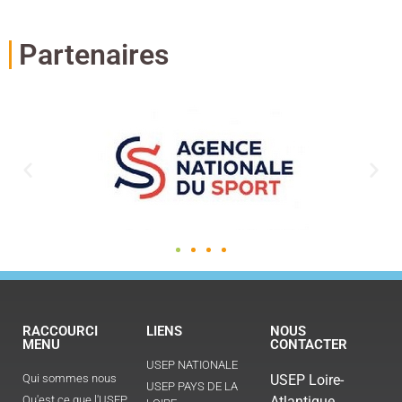
Partenaires
RACCOURCI
LIENS
NOUS
MENU
CONTACTER
USEP NATIONALE
Qui sommes nous
USEP Loire-
USEP PAYS DE LA
Qu'est ce que l'USEP
Atlantique